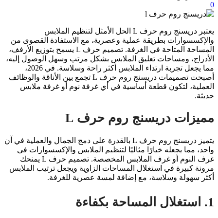
0
يعتبر دريسنج روم حرف L الحل الأمثل لتنظيم الملابس
والإكسسوارات بطريقة عملية وعصرية، مع الاستفادة القصوى من
المساحة المتاحة في الغرفة. تصميم حرف L يسمح بتوزيع الأرفف،
الأدراج، ومساحات تعليق الملابس بشكل مرتب وسهل الوصول إليه،
مما يجعل تجربة ارتداء الملابس أكثر راحة وسلاسة. في 2026،
أصبحت تصميمات دريسنج روم حرف L تجمع بين الأناقة والوظائف
العملية، لتكون قطعة أساسية في أي غرفة نوم أو غرفة ملابس
حديثة.
مميزات دريسنج روم حرف L
يتميز دريسنج روم حرف L بالقدرة على دمج الجمال والعملية في آن
واحد، مما يجعله خيارًا مثاليًا لتنظيم الملابس والإكسسوارات في
غرف النوم أو غرف الملابس المخصصة. تصميم حرف L يمنحك
مرونة كبيرة في استغلال المساحات الزاوية ويجعل ترتيب الملابس
أكثر سهولة وسلاسة، مع إضافة لمسة عصرية للغرفة.
1. استغلال المساحة بكفاءة