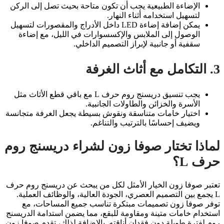
الإضاءة الطبيعية يجب أن تكون متاحة بحيث تصل إلى الركن
لتسهيل استخدامه أثناء النهار.
يمكن إضافة إضاءة LED داخل الأدراج والمقصورات لتسهيل
الوصول إلى الملابس والإكسسوارات في الليل، مع إضاءة
سقفية أو جانبية لإبراز التصميم الداخلي.
3. التكامل مع أثاث الغرفة
يجب تنسيق دريسنج روم حرف L مع باقي قطع الأثاث مثل
الأسرة والخزائن والطاولات الجانبية.
اختيار خامات متناسقة ونقوش بسيطة يجعل الغرفة متجانسة
ويضيف إحساسًا بالترتيب والتناغم.
لماذا تختار صوفا زون لشراء دريسنج روم
حرف L؟
تعتبر صوفا زون الخيار الأمثل لكل من يبحث عن دريسنج روم حرف
L يجمع بين التصميم العصري، الجودة العالية، والوظائف العملية.
توفر صوفا زون تصميمات مبتكرة تناسب جميع المساحات، مع
استخدام خامات متينة ومقاومة للبقع، مما يضمن استدامة الدريسنج
روم لفترة طويلة دون فقدان أناقته. بالإضافة لذلك، تقدم صوفا زون