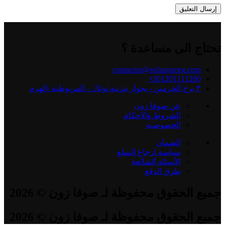
تحتاج الى مساعدة ؟
contactus@sofazoneeg.com
201201111260+
٣ برج الحرمين - بجوار بنزينه توتال - المريوطية -الهرم
عن صوفا زون
الشروط والاحكام
الخصوصية
الضمان
سياسة ارجاع السلع
الأسئلة الشائعة
طرق الدفع
جميع الحقوق محفوظة لـ صوفا زون © 2026
جميع الحقوق محفوظة لـ صوفا زون © 2026