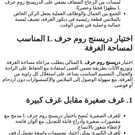
لمسات من الزجاج الشفاف يضفي على الدريسنج روم حرف
L مظهرًا فخمًا وعصريًا.
الجمع بين الجمال والوظائف العملية يجعل الركن الخاص
بالملابس قطعة رئيسية في ديكور الغرفة، تضيف لمسة
جمالية وعملية في نفس الوقت.
اختيار دريسنج روم حرف L المناسب
لمساحة الغرفة
اختيار
دريسنج روم حرف L
المثالي يتطلب مراعاة مساحة الغرفة
وتوزيع الأثاث بطريقة تضمن أقصى استفادة مع الحفاظ على الراحة
والجمال. التصميم المناسب يساعد على استغلال كل زاوية من
الغرفة، مع سهولة الوصول إلى الملابس والإكسسوارات دون ازدحام
أو فوضى.
1. غرف صغيرة مقابل غرف كبيرة
للغرف الصغيرة: يُنصح باختيار دريسنج روم حرف L مدمج مع
مقصورات صغيرة وأدراج قابلة للتعديل، مع ألوان فاتحة
لإعطاء شعور بالاتساع.
للغرف الكبيرة: يمكن اختيار تصميمات واسعة تشمل أرفف