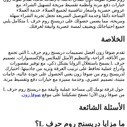
خيارات دفع مرنة وأنظمة تقسيط مريحة لتسهيل الشراء، مع
عروض حصرية وأسعار تنافسية لجميع العملاء. خدمة العملاء
المتاحة دائمًا وخدمة التوصيل السريعة تجعل تجربة الشراء سهلة
ومريحة، مما يضمن حصولك على دريسنج روم حرف L متكامل يلبي
جميع احتياجاتك ويضيف لمسة عصرية وأنيقة لغرفتك.
الخلاصة
تقدم صوفا زون أفضل تصميمات دريسنج روم حرف L التي تجمع
بين الأناقة، الراحة، والتنظيم الأمثل للملابس والإكسسوارات. تصميم
حرف L يسمح باستغلال الزوايا بشكل ذكي، مع توفير مقصورات
وأدراج عملية تحافظ على ترتيب الغرفة وتزيد من جاذبيتها. اختيارك
لدريسنج روم من صوفا زون يعني الحصول على جودة عالية، خامات
متينة، تصميم عصري، وخدمة مميزة مع خيارات دفع وتقسيط مرنة.
حول غرفة نومك إلى مساحة عملية وأنيقة مع دريسنج روم حرف L
من صوفا زون الآن! تصفح تشكيلتنا على موقع
صوفا زون
.
الأسئلة الشائعة
ما مزايا دريسنج روم حرف L؟