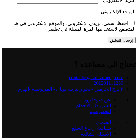
البريد الإلكتروني
*
الموقع الإلكتروني
احفظ اسمي، بريدي الإلكتروني، والموقع الإلكتروني في هذا
المتصفح لاستخدامها المرة المقبلة في تعليقي.
تحتاج الى مساعدة ؟
contactus@sofazoneeg.com
201201111260+
٣ برج الحرمين - بجوار بنزينه توتال - المريوطية -الهرم
عن صوفا زون
الشروط والاحكام
الخصوصية
الضمان
سياسة ارجاع السلع
الأسئلة الشائعة