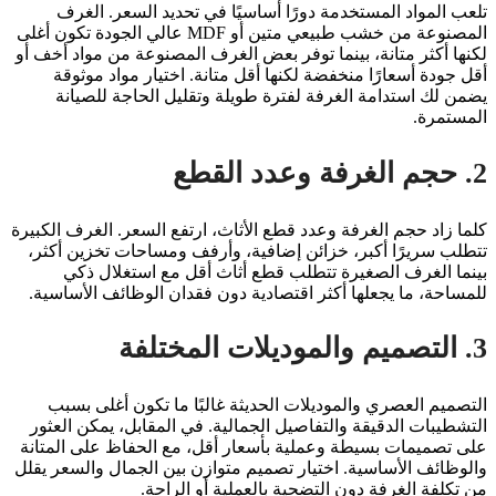
تلعب المواد المستخدمة دورًا أساسيًا في تحديد السعر. الغرف
المصنوعة من خشب طبيعي متين أو MDF عالي الجودة تكون أغلى
لكنها أكثر متانة، بينما توفر بعض الغرف المصنوعة من مواد أخف أو
أقل جودة أسعارًا منخفضة لكنها أقل متانة. اختيار مواد موثوقة
يضمن لك استدامة الغرفة لفترة طويلة وتقليل الحاجة للصيانة
المستمرة.
2. حجم الغرفة وعدد القطع
كلما زاد حجم الغرفة وعدد قطع الأثاث، ارتفع السعر. الغرف الكبيرة
تتطلب سريرًا أكبر، خزائن إضافية، وأرفف ومساحات تخزين أكثر،
بينما الغرف الصغيرة تتطلب قطع أثاث أقل مع استغلال ذكي
للمساحة، ما يجعلها أكثر اقتصادية دون فقدان الوظائف الأساسية.
3. التصميم والموديلات المختلفة
التصميم العصري والموديلات الحديثة غالبًا ما تكون أغلى بسبب
التشطيبات الدقيقة والتفاصيل الجمالية. في المقابل، يمكن العثور
على تصميمات بسيطة وعملية بأسعار أقل، مع الحفاظ على المتانة
والوظائف الأساسية. اختيار تصميم متوازن بين الجمال والسعر يقلل
من تكلفة الغرفة دون التضحية بالعملية أو الراحة.