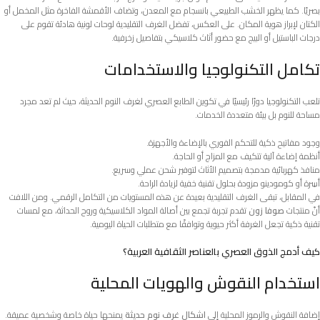
بصريًا. كما يظهر الخشب الطبيعي بانسجام مع المعدن، وتضاف الأقمشة الفاخرة مثل المخمل أو
الكتان لإبراز هوية المكان. على العكس، تفضل الغرف التقليدية لوحات لونية هادئة تقوم على
درجات الباستيل أو البيج مع حضور أثاث كلاسيكي بتفاصيل زخرفية.
تكامل التكنولوجيا والاستخدامات
تلعب التكنولوجيا دورًا رئيسيًا في تكوين الطابع العصري لغرف النوم الحديثة، حيث لم تعد مجرد
مساحة للنوم بل بيئة متعددة الخدمات.
وجود مفاتيح ذكية للتحكم الفوري بالإضاءة والأجهزة.
أنظمة إضاءة آلية تتكيف مع المزاج أو الحاجة.
منافذ كهربائية مدمجة بتصميم الأثاث لتوفير شحن عملي وسريع.
أسِرة أو كومودينو مزودة بحلول تقنية خفية لزيادة الراحة.
في المقابل، تبقى الغرف التقليدية بعيدة عن هذه المستويات من التكامل الرقمي. ومن اللافت
أنّ منتجات
صوفا زون
تقدم تجربة تجمع بين أصالة المواد الكلاسيكية وروح الحداثة، مع لمسات
تقنية ذكية تجعل الغرفة أكثر حيوية وتوافقًا مع متطلبات الحياة اليومية.
كيف أدمج الذوق العصري بالعناصر الثقافية العربية؟
استخدام النقوش والهويات المحلية
إضافة النقوش والرموز المحلية إلى
اشكال غرف نوم حديثة
يمنحها حياة خاصة وشخصية عميقة.