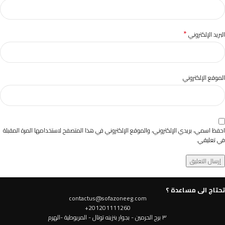
*
البريد الإلكتروني
الموقع الإلكتروني
احفظ اسمي، بريدي الإلكتروني، والموقع الإلكتروني في هذا المتصفح لاستخدامها المرة المقبلة
في تعليقي.
تحتاج الى مساعدة ؟
contactus@sofazoneeg.com
201201111260+
٣ برج الحرمين - بجوار بنزينه توتال - المريوطية -الهرم