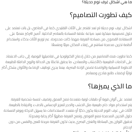
ما هي اشكال غرف نوم حديثة؟
كيف تطورت التصاميم؟
اشكال غرف نوم حديثة لم تعد تقتصر على الأثاث التقليدي كما في الماضي، بل باتت تعتمد على
حلول تصميمية مبتكرة تعيد صياغة علاقة المساحة بالعناصر الداخلية. أصبح التركيز منصبًا على
الاستفادة القصوى من مساحة الغرفة مهما كانت محدودة، عبر توزيع الأثاث بذكاء واستخدام
أنظمة تخزين مدمجة تساهم في إبقاء المكان مرتبًا ومتسعًا.
كما تطورت هذه التصاميم من خلال إدماج التكنولوجيا في تفاصيلها اليومية، إلى جانب الاعتماد
على الخامات الطبيعية كالأخشاب والمعادن، ما يحقق تناغمًا بين الحداثة والروح الدافئة للطبيعة.
الخطوط الانسيابية والواضحة تضمن الراحة البصرية، بينما يجري توظيف الإضاءة والألوان بشكل أكثر
توازنًا لإضفاء طابع هادئ ومعاصر.
ما الذي يميزها؟
تعتمد على ألوان قوية أو طبقات لونية متعددة تمنح العمق وتضيف لمسة شخصية للغرفة.
يتم استخدام مواد خام طبيعية مثل الخشب والحجر لتعزيز الإحساس بالدفء والارتباط بالطبيعة.
الأثاث في غرف النوم الحديثة يكون ذكيًا أو متعدد الاستخدامات ما يسهل الحركة ويوفر المساحة.
حلول التخزين المدمجة تمنع الفوضى وتمنح الغرفة مظهرًا أكثر رحابة وهدوءًا.
تحقيق التوازن بين البساطة والغنى البصري بحيث تكون الغرفة مريحة للعين والنفس من دون
ازدحام.