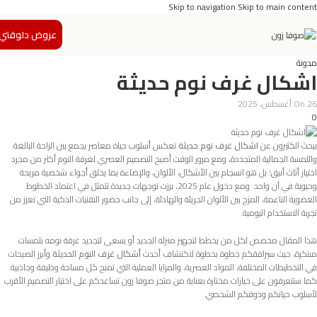
Skip to navigation
Skip to main content
عروض دلوقتي
مدونة
اشكال غرف نوم حديثة
On 26 أغسطس، 2025
0
يبحث الكثيرون عن
اشكال غرف نوم حديثة
تعكس أسلوب حياة معاصر يجمع بين الراحة البالغة
واللمسة الجمالية المتجددة، ومع مرور الوقت أصبح التصميم العصري لغرفة النوم أكثر من مجرد
اختيار أثاث أنيق؛ بل هو انسجام بين الأشكال، الألوان، والإضاءة بما يخلق أجواء شخصية مريحة
وحيوية في آن واحد. ومع دخول عام 2025، برزت توجهات جديدة تتمثل في اعتماد الخطوط
العضوية الناعمة، المزج بين الألوان الجريئة والهادئة، إلى جانب حضور التقنيات الذكية التي تعزز من
تجربة الاستخدام اليومية.
هذا المقال مخصص لكل من يخطط لتجهيز منزله الجديد أو يسعى لتجديد غرفة نومه بلمسات
مبتكرة، حيث سيرافقكم خطوة بخطوة لاكتشاف أحدث
أشكال غرف النوم الحديثة
وأبرز الصيحات
في التخطيطات المختلفة، المواد العصرية، والمزايا العملية التي تمنح كل مساحة وظيفة وجاذبية.
كما ستتعرفون على خيارات مختارة بعناية من متجر صوفا زون تساعدكم على اختيار التصميم الأقرب
لأسلوب حياتكم وذوقكم الشخصي.