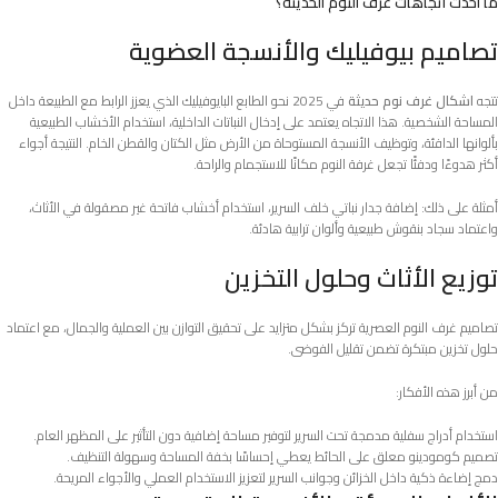
ما أحدث اتجاهات غرف النوم الحديثة؟
تصاميم بيوفيليك والأنسجة العضوية
تتجه
اشكال غرف نوم حديثة
في 2025 نحو الطابع البايوفيليك الذي يعزز الرابط مع الطبيعة داخل
المساحة الشخصية. هذا الاتجاه يعتمد على إدخال النباتات الداخلية، استخدام الأخشاب الطبيعية
بألوانها الدافئة، وتوظيف الأنسجة المستوحاة من الأرض مثل الكتان والقطن الخام. النتيجة أجواء
أكثر هدوءًا ودفئًا تجعل غرفة النوم مكانًا للاستجمام والراحة.
أمثلة على ذلك: إضافة جدار نباتي خلف السرير، استخدام أخشاب فاتحة غير مصقولة في الأثاث،
واعتماد سجاد بنقوش طبيعية وألوان ترابية هادئة.
توزيع الأثاث وحلول التخزين
تصاميم غرف النوم العصرية تركز بشكل متزايد على تحقيق التوازن بين العملية والجمال، مع اعتماد
حلول تخزين مبتكرة تضمن تقليل الفوضى.
من أبرز هذه الأفكار:
استخدام أدراج سفلية مدمجة تحت السرير لتوفير مساحة إضافية دون التأثير على المظهر العام.
تصميم كومودينو معلق على الحائط يعطي إحساسًا بخفة المساحة وسهولة التنظيف.
دمج إضاءة ذكية داخل الخزائن وجوانب السرير لتعزيز الاستخدام العملي والأجواء المريحة.