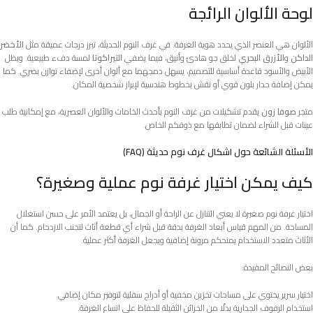
لوحة الألوان الرائجة
الألوان هي العنصر الذي يحدد هوية الغرفة. في غرف النوم الحديثة، تبرز درجات عميقة مثل
الأخضر
الداكن
و
الأزرق البحري
لخلق جو هادئ وأنيق، فيما يضفي
التيراكوتا
لمسة دفء طبيعية. ويظل
الأبيض والأسود قاعدة أساسية للتصميم، يسهل دمجهما مع ألوان أخرى لإضفاء توازن بصري. كما
يمكن إضافة جدار بلون قوي أو نقش بخطوط هندسية لإبراز شخصية المكان.
متجر
صوفا زون
يقدم تشكيلات من غرف النوم بأحدث الخامات والألوان العصرية، مع إمكانية طلب
عينات قبل الشراء لضمان تطابقها مع ذوقكم الخاص.
الأسئلة الشائعة حول اشكال غرف نوم حديثة (FAQ)
كيف يمكن اختيار غرفة نوم عملية وصغيرة؟
اختيار غرفة نوم صغيرة لا يعني التنازل عن الراحة أو الجمال، بل يعتمد الأمر على حسن استغلال
المساحة. من المهم قياس أبعاد الغرفة بدقة قبل شراء أي قطعة أثاث لتجنب الازدحام. كما أن
الأثاث متعدد الاستخدام يمنحكم مرونة إضافية ويجعل الغرفة أكثر عملية.
بعض النصائح المفيدة:
اختيار سرير يحتوي على مساحات تخزين مخفية أو أدراج سفلية لتوفير مكان إضافي.
استخدام الرفوف الجدارية بدلًا من الخزائن الثقيلة للحفاظ على اتساع الغرفة.