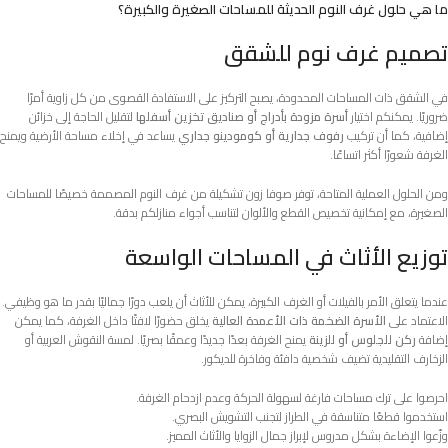
ما هي حلول غرف النوم الحديثة للمساحات الصغيرة والكبيرة؟
تصميم غرف نوم للشقق
في الشقق ذات المساحات المحدودة، يصبح التركيز على الاستفادة القصوى من كل زاوية أمرًا
ضروريًا. يمكنكم اختيار
أسرة مزودة بأدراج أو صناديق تخزين أسفلها
لتقليل الحاجة إلى خزائن
إضافية، كما أن تركيب
رفوف جدارية أو كومودينو جداري
يساعد في إخلاء مساحة الأرضية ويمنح
الغرفة شعورًا أكثر اتساعًا.
ومن الحلول العملية المتاحة، توفر صوفا زون تشكيلة من غرف النوم المصممة خصيصًا للمساحات
الصغيرة، مع إمكانية تخصيص القطع والألوان لتناسب أجواء منازلكم بدقة.
توزيع الأثاث في المساحات الواسعة
عندما يتعلق الأمر بالفيلات أو الغرف الكبيرة، يمكن للأثاث أن يلعب دورًا جماليًا بقدر ما هو وظيفي.
الاعتماد على
الأسرة الضخمة ذات الأعمدة العالية
يخلق حضورًا لافتًا داخل الغرفة، كما يمكن
إضافة
ركن للجلوس أو للزينة
يمنح الغرفة بعدًا جديدًا وعمقًا بصريًا. لمسة النقوش العربية أو
الزخارف التقليدية تضيف شخصية دافئة وفاخرة للديكور.
احرصوا على ترك مساحات فارغة لسهولة الحركة وعدم ازدحام الغرفة.
استخدموا قطعًا متناسقة في الطراز لتجنب التشويش البصري.
وزّعوا الإضاءة بشكل مدروس لإبراز جمال الزوايا والأثاث المميز.