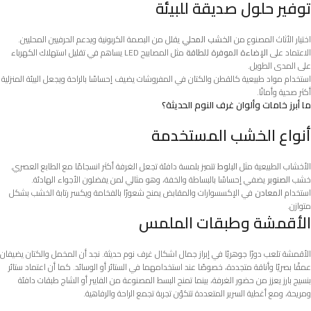
توفير حلول صديقة للبيئة
اختيار الأثاث المصنوع من
الخشب المحلي
يقلل من البصمة الكربونية ويدعم الحرفيين المحليين.
الاعتماد على
الإضاءة الموفرة للطاقة
مثل المصابيح LED يساهم في تقليل استهلاك الكهرباء
على المدى الطويل.
استخدام مواد طبيعية كالقطن والكتان في المفروشات يضيف إحساسًا بالراحة ويجعل البيئة المنزلية
أكثر صحية وأمانًا.
ما أبرز خامات وألوان غرف النوم الحديثة؟
أنواع الخشب المستخدمة
الأخشاب الطبيعية مثل
البلوط
تتميز بلمسة دافئة تجعل الغرفة أكثر انسجامًا مع الطابع العصري.
خشب
الصنوبر
يضفي إحساسًا بالبساطة والخفة، وهو مثالي لمن يفضلون الأجواء الهادئة.
استخدام
المعادن
في الإكسسوارات والمقابض يمنح شعورًا بالفخامة ويكسر رتابة الخشب بشكل
متوازن.
الأقمشة وطبقات الملمس
الأقمشة تلعب دورًا جوهريًا في إبراز جمال اشكال غرف نوم حديثة. نجد أن المخمل والكتان يضيفان
عمقًا بصريًا وأناقة متجددة، خصوصًا عند استخدامهما في الستائر أو الوسائد. كما أن اعتماد ستائر
بنسيج بارز يعزز من حضور الغرفة، بينما تمنح البسط المصنوعة من الفايبر أو الشاج طبقات دافئة
ومريحة، ومع أغطية السرير المتعددة تتكوّن تجربة تجمع الراحة والرفاهية.