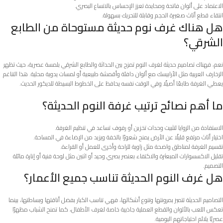
الاعتماد على ألوان فاتحة ومحايدة تعزز الإحساس بالاتساع البصري.
انتقاء قطع أثاث صغيرة الحجم وقابلة للتحريك بسهولة.
هل هناك غرف نوم حديثة مستوحاة من الطابع
الشرقي؟
نعم، فهناك تصاميم حديثة لغرف النوم تمزج بين الحداثة والطابع الشرقي بلمسة عصرية، حيث تظهر
الزخارف العربية مثل الأرابيسك مع ألوان دافئة وأقمشة طبيعية أو لمسات يدوية محلية. هذا التناغم
يعطي الغرفة طابعًا أصيلًا وفي الوقت نفسه يحافظ على الخطوط البسيطة للديكور الحديث.
ما أهم نصائح ترتيب غرفة النوم الحديثة؟
الاستفادة من الزوايا لتثبيت وحدات تخزين أو رفوف تساعد في تنظيم الغرفة.
اختيار أثاث مرتفع قليلًا عن الأرض يمنح شعورًا بالخفة ويزيد من الإضاءة في المساحة.
تقسيم الغرفة لمناطق واضحة مثل زاوية للراحة وأخرى للعمل أو القراءة.
تقليل الاكسسوارات المبعثرة والاكتفاء بعنصر بصري وحيد أو اثنين مثل لوحة فنية أو إنارة مائلة
التصميم.
هل غرف النوم الحديثة تناسب جميع الأعمار؟
التصاميم الحديثة تتميز بمرونتها وتنوع أشكالها، فهي تناسب الكبار بفضل أناقتها وبساطتها، بينما
تعكس اللعب بالألوان والقطع العملية جاذبية خاصة لغرف الأطفال، كما تمنح الشباب مظهرًا
عصريًا يلائم احتياجاتهم اليومية.