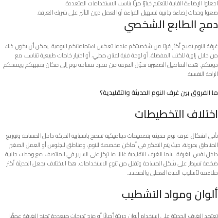
اجعلوا الإضاءة القابلة للتعتيم خيارًا مرنًا يناسب الاستخدامات المتعددة.
ضعوا وحدات إضاءة جانبية لتسهيل القراءة أو العمل دون التأثير على شريك الغرفة.
دمج الطابع الشخصي
غرفة النوم تصبح أكثر قربًا من شخصيتكم عندما تعكس اهتماماتكم اليومية. يمكن أن يكون ذلك
من خلال زاوية للكتب المفضلة، أو لوحة فنية لفنان محلي، أو اختيار خامات طبيعية تتناسب مع
ذوقكم. هذه التفاصيل الصغيرة تحوّل الغرفة من مجرد مساحة نوم إلى مكان يشبهكم ويمنحكم
الراحة النفسية.
ما الفروق بين غرف النوم الحديثة والتقليدية؟
اختلاف التخطيطات
تأتي
اشكال غرف نوم حديثة
بتصميمات ديناميكية تسمح بانسيابية الحركة داخل المساحة وتوزيع
المناطق بمرونة، حيث يتم التفكير في أماكن مخصصة للنوم، ومناطق للجلوس أو العمل الصغير
داخل نفس الغرفة. بينما الغرف التقليدية غالبًا ما تركز على السرير في المنتصف مع وحدات جانبية
ضخمة تسيطر على شكل المساحة وتقلل من تنوع الاستخدامات. هذا الاختلاف يجعل الحديثة أكثر
ملاءمة لأسلوب الحياة العملي والمتجدد.
ألوان ومواد التشطيب
تعتمد الغرف الحديثة على استخدام ألوان جريئة أحيانًا أو مزج تدرجات متعددة تمنح الغرفة عمقًا