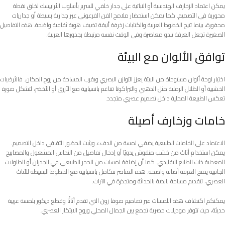
يمكن اعتماد الزخارف الهندسية أو النباتية على جدار خلفي للسرير بأسلوب الأرابيسك لخلق نقطة
محورية في التصميم. كما يمكن استحضار ملامح الفن الفرعوني عبر جدارية بسيطة أو جداريات
محفورة، بينما تتيح الخطوط العربية والكتابات زخرفة أنيقة تضيف هوية ثقافية واضحة. هذه التفاصيل
الصغيرة تجعل الغرفة تبدو معاصرة وفي الوقت نفسه مرتبطة بجذورها العربية.
توافق الألوان مع البيئة
اختيار لوحة ألوان مستوحاة من البيئة يعزز التوازن البصري ويقرب المساحة من روح المكان. فالأرضيات
الخشبية أو الظلال الرملية مثل الذهبي والتيراكوتا تتناغم بانسيابية مع الأزرق أو الأخضر، لتشكل صورة
تعكس الطبيعة المحلية داخل تصميم عصري متجدد.
خامات وزخارف أصيلة
الاعتماد على الخامات الطبيعية يضفي لمسة من الدفء ويثبت الحضور الثقافي داخل التصميم.
يمكن استخدام أثاث من خشب منقوش يدويًا أو إدخال تفاصيل من النحاس المشغول والمصابيح
المعدنية ذات الطابع التقليدي. كما أن إضافة لمسات من الحجر الطبيعي في الجدران أو الطاولات
الجانبية يمنح الغرفة أصالة واضحة. هذه العناصر تتكامل بانسيابية مع الخطوط البسيطة للأثاث
العصري، لتقديم مساحة نابضة بالحداثة ومتجذرة في التراث.
يمكنكم اكتشاف هذه اللمسات عبر تصاميم صوفا زون التي تقدم أثاثًا وقطع ديكور بلمسة عربية
حديثة، حيث تتوفر موديلات حصرية تجمع بين الجمال المحلي وروح الابتكار العصري.