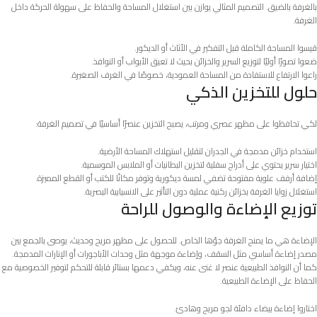
بالغرفة بالضيق. التصميم المثالي يوازن بين استغلال المساحة والحفاظ على سهولة الحركة داخل
الغرفة.
قيسوا المساحة الكاملة قبل التفكير في الأثاث أو الديكور.
ضعوا تصورًا أوليًا لتوزيع السرير والخزائن بحيث لا تعيق الأبواب أو النوافذ.
راعوا الارتفاع للاستفادة من المساحة العمودية، خصوصًا في الغرف الصغيرة.
حلول للتخزين الذكي
لكي تحافظوا على مظهر عصري ومرتب، يصبح التخزين عنصرًا أساسيًا في تصميم الغرفة:
استخدام خزائن مدمجة في الجدران لتقليل استهلاك المساحة الأرضية.
اختيار سرير يحتوي على أدراج سفلية لتخزين البطانيات أو الملابس الموسمية.
إضافة أرفف علوية مفتوحة تضفي لمسة ديكورية وتوفر مكانًا للكتب أو القطع المميزة.
استغلال زوايا الغرفة بخزائن ركنية عملية دون التأثير على الانسيابية البصرية.
توزيع الإضاءة والوصول للراحة
الإضاءة هي ما يمنح الغرفة جوّها الخاص. للحصول على مظهر مريح وحديث، يوصى بالجمع بين
مصدر إضاءة أساسي مثل السقف، وإضاءة موجهة مثل وحدات الأباجورات أو الإنارات المدمجة.
كما أن النوافذ الطبيعية عنصر لا غنى عنه، ويكفي دعمها بستائر قابلة للتحكم لتوفير الخصوصية مع
الحفاظ على الإضاءة الطبيعية.
اختاروا إضاءة بيضاء دافئة لجو مريح وهادئ.