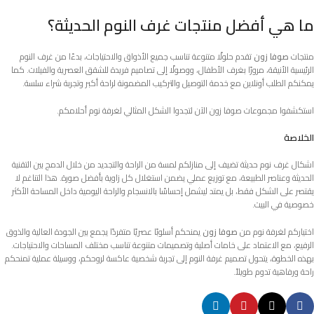
ما هي أفضل منتجات غرف النوم الحديثة؟
منتجات
صوفا زون
تقدم حلولًا متنوعة تناسب جميع الأذواق والاحتياجات، بدءًا من غرف النوم
الرئيسية الأنيقة، مرورًا بغرف الأطفال، ووصولًا إلى تصاميم فريدة للشقق العصرية والفيلات. كما
يمكنكم الطلب أونلاين مع خدمة التوصيل والتركيب المضمونة لراحة أكبر وتجربة شراء سلسة.
استكشفوا مجموعات صوفا زون الآن لتجدوا الشكل المثالي لغرفة نوم أحلامكم.
الخلاصة
اشكال غرف نوم حديثة تضيف إلى منازلكم لمسة من الراحة والتجديد من خلال الدمج بين التقنية
الحديثة وعناصر الطبيعة، مع توزيع عملي يضمن استغلال كل زاوية بأفضل صورة. هذا التناغم لا
يقتصر على الشكل فقط، بل يمتد ليشمل إحساسًا بالانسجام والراحة اليومية داخل المساحة الأكثر
خصوصية في البيت.
اختياركم لغرفة نوم من
صوفا زون
يمنحكم أسلوبًا عصريًا متفردًا يجمع بين الجودة العالية والذوق
الرفيع، مع الاعتماد على خامات أصلية وتصميمات متنوعة تناسب مختلف المساحات والاحتياجات.
بهذه الخطوة، يتحول تصميم غرفة النوم إلى تجربة شخصية عاكسة لروحكم، ووسيلة عملية تمنحكم
راحة ورفاهية تدوم طويلاً.