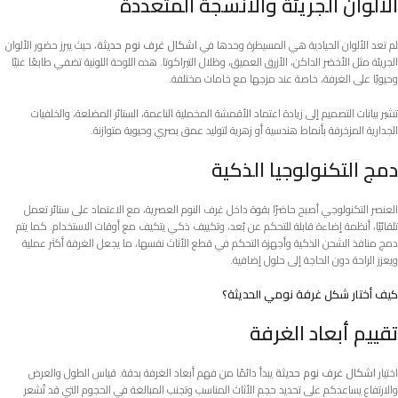
الألوان الجريئة والأنسجة المتعددة
لم تعد الألوان الحيادية هي المسيطرة وحدها في
اشكال غرف نوم حديثة
، حيث يبرز حضور الألوان
الجريئة مثل الأخضر الداكن، الأزرق العميق، وظلال التيراكوتا. هذه اللوحة اللونية تضفي طابعًا غنيًا
وحيويًا على الغرفة، خاصة عند مزجها مع خامات مختلفة.
تشير بيانات التصميم إلى زيادة اعتماد الأقمشة المخملية الناعمة، الستائر المضلعة، والخلفيات
الجدارية المزخرفة بأنماط هندسية أو زهرية لتوليد عمق بصري وحيوية متوازنة.
دمج التكنولوجيا الذكية
العنصر التكنولوجي أصبح حاضرًا بقوة داخل غرف النوم العصرية، مع الاعتماد على ستائر تعمل
تلقائيًا، أنظمة إضاءة قابلة للتحكم عن بُعد، وتكييف ذكي يتكيف مع أوقات الاستخدام. كما يتم
دمج منافذ الشحن الذكية وأجهزة التحكم في قطع الأثاث نفسها، ما يجعل الغرفة أكثر عملية
ويعزز الراحة دون الحاجة إلى حلول إضافية.
كيف أختار شكل غرفة نومي الحديثة؟
تقييم أبعاد الغرفة
اختيار
اشكال غرف نوم حديثة
يبدأ دائمًا من فهم أبعاد الغرفة بدقة. قياس الطول والعرض
والارتفاع يساعدكم على تحديد حجم الأثاث المناسب وتجنب المبالغة في الحجوم التي قد تُشعر