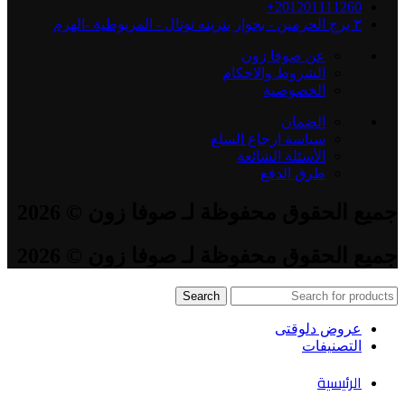
201201111260+
٣ برج الحرمين - بجوار بنزينه توتال - المريوطية -الهرم
عن صوفا زون
الشروط والاحكام
الخصوصية
الضمان
سياسة ارجاع السلع
الأسئلة الشائعة
طرق الدفع
جميع الحقوق محفوظة لـ صوفا زون © 2026
جميع الحقوق محفوظة لـ صوفا زون © 2026
Search
عروض دلوقتى
التصنيفات
الرئيسية