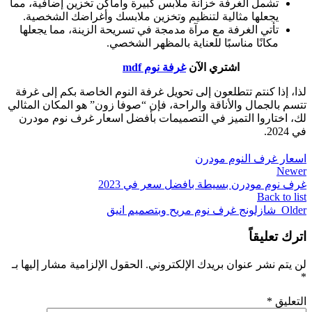
تشمل الغرفة خزانة ملابس كبيرة وأماكن تخزين إضافية، مما
يجعلها مثالية لتنظيم وتخزين ملابسك وأغراضك الشخصية.
تأتي الغرفة مع مرآة مدمجة في تسريحة الزينة، مما يجعلها
مكانًا مناسبًا للعناية بالمظهر الشخصي.
اشتري الآن
غرفة نوم mdf
لذا، إذا كنتم تتطلعون إلى تحويل غرفة النوم الخاصة بكم إلى غرفة
تتسم بالجمال والأناقة والراحة، فإن “صوفا زون” هو المكان المثالي
لك، اختاروا التميز في التصميمات بأفضل اسعار غرف نوم مودرن
في 2024.
اسعار غرف النوم مودرن
Newer
غرف نوم مودرن بسيطة بافضل سعر في 2023
Back to list
Older
شازلونج غرف نوم مريح وبتصميم انيق
اترك تعليقاً
لن يتم نشر عنوان بريدك الإلكتروني.
الحقول الإلزامية مشار إليها بـ
*
التعليق
*