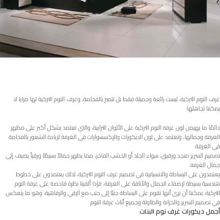
غرف النوم التركية، ليست رائعة وجميلة فقط بل تتميز بالفخامة، وغرف النوم التركية لها مزايا لا
يمكننا تجاهلها:
دائمًا ما يهيمن لون غرفة النوم التركية على الألوان الترابية، والتي تعتمد بشكل أكبر على مظهر
الغرفة وجمالها، وتعتمد على لون الديكورات والإكسسوارات في الغرفة لزيادة الشعور بالفخامة
في الغرفة.
تصميم السرير منجد ورقيق، سواء الجلد أو الخشب الفاخر، مما يظهر جمالاً بسيطًا ورقياً يضيف إلى
جمال الغرفة.
يعتمدون على البساطة والانسيابية في تصميم غرف النوم التركية، لذلك يعتمدون على خطوط
هندسية بسيطة لإضفاء الجمال والأناقة على الغرفة، فإذا ألقينا نظرة فاحصة على غرفة النوم
التركية، يمكننا أن نرى أنها تقوم على البساطة جنبًا إلى جنب مع الرقي والرفاهية، وهو ما ينعكس
في تصميم السرير والخزانة والطاولة وجميع أثاث غرفة النوم.
أجمل ديكورات غرف نوم البنات