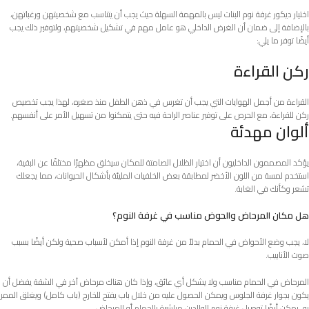
اختيار ديكور غرفة نوم البنات ليس بالمهمة السهلة حيث يجب أن يتناسب مع شخصيتهن ورغباتهن،
بالإضافة إلى ضمان أن الغرض الداخلي هو عامل مهم في تشكيل شخصيتهم، ولتوفير ذلك يجب
أيضًا توفر ما يلي:
ركن القراءة
القراءة من أجمل الهوايات التي يجب أن تغرس في ذهن الطفل منذ صغره، لهذا يجب تخصيص
ركن للقراءة، مع الحرص على توفير عناصر الراحة فيه حتى يتمكنوا من تسهيل الأمر على أنفسهم.
ألوان مهدئة
يؤكد المصممون الداخليون أن اختيار الظلال الصامتة للمكان سيخلق مظهرًا مختلفًا عن البقية،
استخدم لمسة من اللون الأخضر لمطابقة بعض الخلفيات المليئة بأشكال الحيوانات، مما يجعلك
تشعر وكأنك في الغابة.
هل مكان المرحاض والحوض مناسب في غرفة النوم؟
لا، يجب وضع الأحواض في الحمام بدلاً من غرفة النوم إذا أمكن لأسباب صحية ولكن أيضًا بسبب
صوت الأنابيب.
المرحاض في الحمام مناسب ولا يشكل أي عائق، وإذا كان هناك مرحاض آخر في الشقة يفضل أن
يكون بجوار غرفة الجلوس ويمكن الحصول عليه من خلال باب يفتح للخارج (باب كامل) ويغلق الممر
به، يمكن أيضًا توصيل غرفة نوم الوالدين مباشرة بالحمام أو المرحاض.