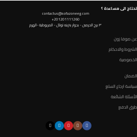
تحتاج الى مساعدة ؟
contactus@sofazoneeg.com
201201111260+
٣ برج الحرمين - بجوار بنزينه توتال - المريوطية -الهرم
عن صوفا زون
الشروط والاحكام
الخصوصية
الضمان
سياسة ارجاع السلع
الأسئلة الشائعة
طرق الدفع