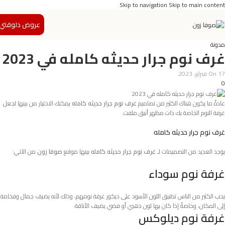
Skip to navigation
Skip to main content
عروض دلوقتي
مدونة
غرف نوم جرار حديثه كامله في 2023
On 17 فبراير، 2023
0
عادةً ما يكون هناك الكثير من تصاميم
غرف نوم جرار حديثه كامله
يمكنك الاختيار من بينها لجعل
غرفة النوم الخاصة بك ذات مظهر أنيق ملفت.
غرف نوم جرار حديثه كامله
يوجد العديد من التصميمات لـ
غرف نوم جرار حديثه كامله
بينها موقع
صوفا زون
من الآتي:
غرفة نوم سوداء
يحب الكثير من الناس تطبيق اللون الأسود على ديكور غرفة نومهم، وذلك لأنه يضيف جمال وفخامة
إلى المكان، وخاصةً إذا كان بها لون ذهبي أو فضي يضيف الأناقة.
غرفة نوم ديلوكس