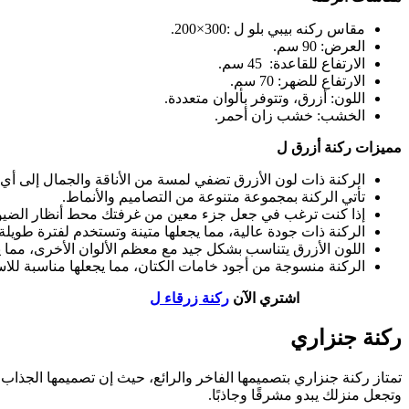
مقاس ركنه بيبي بلو ل :300×200.
العرض: 90 سم.
الارتفاع للقاعدة: 45 سم.
الارتفاع للضهر: 70 سم.
اللون: أزرق، وتتوفر بألوان متعددة.
الخشب: خشب زان أحمر.
مميزات ركنة أزرق ل
الركنة ذات لون الأزرق تضفي لمسة من الأناقة والجمال إلى أي
تأتي الركنة بمجموعة متنوعة من التصاميم والأنماط.
إذا كنت ترغب في جعل جزء معين من غرفتك محط أنظار الضيوف، 
الركنة ذات جودة عالية، مما يجعلها متينة وتستخدم لفترة طويلة
اللون الأزرق يتناسب بشكل جيد مع معظم الألوان الأخرى، مما ي
الركنة منسوجة من أجود خامات الكتان، مما يجعلها مناسبة للاس
اشتري الآن
ركنة زرقاء ل
ركنة جنزاري
تمتاز ركنة جنزاري بتصميمها الفاخر والرائع، حيث إن تصميمها الجذاب
وتجعل منزلك يبدو مشرقًا وجاذبًا.