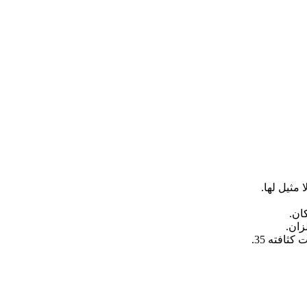
مثيل لها.
ان.
زان.
افته 35.