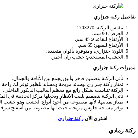
تفاصيل ركنه جنزاري
مقاس الركنة: 270×170.
العرض: 90 سم.
الأرتفاع للقاعدة: 45 سم.
الأرتفاع للضهر: 65 سم.
اللون: جنزاري، ومتوفرة بألوان متعددة.
الخشب المستخدم: خشب زان أحمر.
مميزات ركنة جنزاري
تأتي الركنة بتصميم فاخر وأنيق يجمع بين الأناقة والجمال.
تمتاز ركنة جنزاري بوسائد مريحة ومساند للظهر توفر لك راحة لا 
الركنة تتناسب بشكل رائع مع معظم أساليب الديكور الداخلي.
تأتي الركنة بتصميم يلفت الأنظار ويجعلها مركز الجاذبية في المك
تمتاز بمتانتها، لأنها مصنوعة من أجود أنواع الخشب وهو خشب ال
توفر مساحة جلوس مريحة، حيث أنها مصنوعة من أسفنج سوفت كث
اشتري الآن
ركنة جنزاري
ركنة رمادي