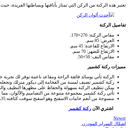
تعتبر هذه الركنة من الركن التي تمتاز بأناقتها وبساطتها الفريدة، حي
تفاصيل الركنة
مقاس الركنة: 270×170.
العرض: 85 سم.
الارتفاع للقاعدة: 45 سم.
الارتفاع للضهر: 70 سم.
مقاس البف: 50×50.
مميزات ركنة كشمير
الركنة تأتي بوسائد فائقة الراحة ومقاعد ناعمة توفر لك تجربة
ركنة كشمير تضيف لمسة من الفخامة إلى ديكور منزلك وتجعله يب
يمكن تنظيف الركنة بسهولة والحفاظ على مظهرها النظيف والرا
تأتي ركنة كشمير بمجموعة متنوعة من التصاميم والألوان، مما
منسوجة من أنعم خامات الاسفنج وهو اسفنج سوفت كثافته 35، مما يوفر مساحة جلوس مريحة.
اشتري الآن
ركنة كشمير
Newer
اشكال السراير المودرن