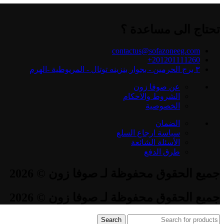
تحتاج الى مساعدة ؟
contactus@sofazoneeg.com
201201111260+
٣ برج الحرمين - بجوار بنزينه توتال - المريوطية -الهرم
عن صوفا زون
الشروط والاحكام
الخصوصية
الضمان
سياسة ارجاع السلع
الأسئلة الشائعة
طرق الدفع
جميع الحقوق محفوظة لـ صوفا زون © 2026
جميع الحقوق محفوظة لـ صوفا زون © 2026
Search