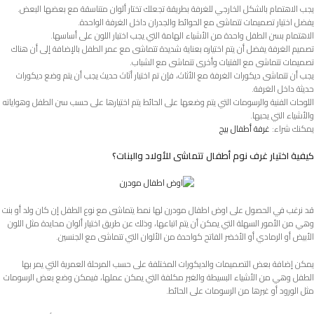
يجب الاهتمام بالشكل الخارجي للغرفة بطريقة تجعلك تختار ألوان متناسقة مع بعضها البعض.
يفضل اختيار تصميمات تتماشى مع الحوائط والجدران داخل الغرفة الواحدة.
الاهتمام بسن الطفل واحدة من الأشياء الهامة التي يجب اختيار اللون على أساسها.
تصميم الغرفة يفضل أن يتم اختياره بعناية شديدة تتماشى مع عمر الطفل بالإضافة إلى أن هناك
تصميمات تتماشى مع الفتيات وأخرى تتماشى مع الشباب.
يجب أن تتماشى ديكورات الغرفة مع الأثاث، فإن تم اختيار أثاث حديث يجب أن يتم وضع ديكورات
حديثة داخل الغرفة.
اللوحات الفنية والرسومات التي يتم وضعها على الحائط يتم اختيارها على حسب سن الطفل وهواياته
والأشياء التي يحبها.
يمكنك شراء:
غرفة أطفال بيج
كيفية اختيار غرف نوم أطفال تتماشى للأولاد والبنات؟
قد نرغب في الحصول على اوض اطفال مودرن لها نمط يتماشى مع نوع الطفل إن كان ولد أو بنت
وهي من الأمور السهلة التي يمكن أن يتم اتباعها، وذلك عن طريق اختيار ألوان محايدة مثل اللون
الأبيض أو الرمادي أو الأخضر الفاتح كواحدة من الألوان التي تتماشى مع الجنسين.
يمكن إضافة بعض التصميمات والديكورات المختلفة على حسب المرحلة العمرية التي يمر بها
الطفل وهي من الأشياء البسيطة والغير مكلفة التي يمكن عملها، فيمكن وضع بعض الرسومات
مثل الورود أو غيرها من الرسومات على الحائط.