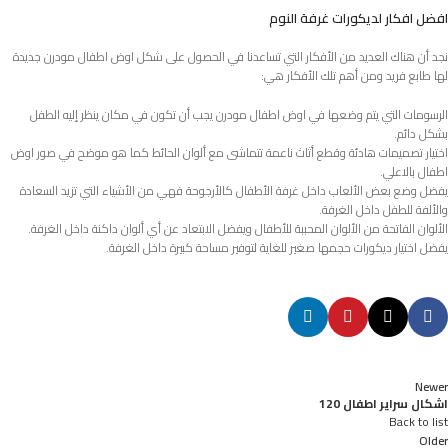
افضل افكار لديكورات غرفة النوم
نجد أن هناك العديد من الأفكار التي تساعدنا في الحصول على شكل اوض اطفال مودرن جديدة
لها طابع فريد ومن أهم تلك الأفكار هي:
الرسومات التي يتم وضعها في اوض اطفال مودرن يجب أن تكون في مكان ينظر إليه الطفل
بشكل دائم.
اختيار تصميمات هادئة وقطع أثاث ناعمة تتماشى مع ألوان الحائط كما هو موضح في صور اوض
اطفال بالاعلي.
يفضل وضع بعض الألعاب داخل غرفة الأطفال كالأرجوحة فهي من الأشياء التي تزيد السعادة
والألفة للطفل داخل الغرفة.
الألوان الفاتحة من الألوان المحببة للأطفال ويفضل الابتعاد عن أي ألوان داكنة داخل الغرفة.
يفضل اختيار ديكورات حجمها صغير للغاية لتوفير مساحة كبيرة داخل الغرفة.
Newer
اشكال سراير اطفال 120
Back to list
Older