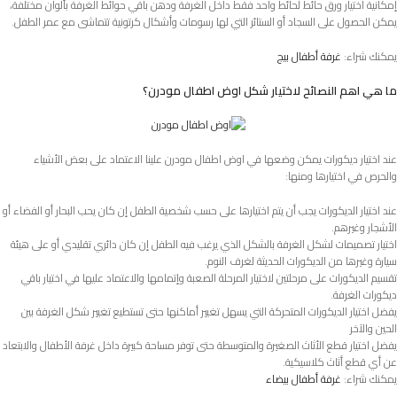
إمكانية اختيار ورق حائط لحائط واحد فقط داخل الغرفة ودهن باقي حوائط الغرفة بألوان مختلفة،
يمكن الحصول على السجاد أو الستائر التي لها رسومات وأشكال كرتونية تتماشى مع عمر الطفل.
يمكنك شراء:
غرفة أطفال بيج
ما هي اهم النصائح لاختيار شكل اوض اطفال مودرن؟
عند اختيار ديكورات يمكن وضعها في اوض اطفال مودرن علينا الاعتماد على بعض الأشياء
والحرص في اختيارها ومنها:
عند اختيار الديكورات يجب أن يتم اختيارها على حسب شخصية الطفل إن كان يحب البحار أو الفضاء أو
الأشجار وغيرهم.
اختيار تصميمات لشكل الغرفة بالشكل الذي يرغب فيه الطفل إن كان دائري تقليدي أو على هيئة
سيارة وغيرها من الديكورات الحديثة لغرف النوم.
تقسيم الديكورات على مرحلتين لاختيار المرحلة الصعبة وإتمامها والاعتماد عليها في اختيار باقي
ديكورات الغرفة.
يفضل اختيار الديكورات المتحركة التي يسهل تغيير أماكنها حتى تستطيع تغيير شكل الغرفة بين
الحين والآخر
يفضل اختيار قطع الأثاث الصغيرة والمتوسطة حتى توفر مساحة كبيرة داخل غرفة الأطفال والابتعاد
عن أي قطع أثاث كلاسيكية.
يمكنك شراء:
غرفة أطفال بيضاء