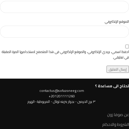
الموقع الإلكتروني
احفظ اسمي، بريدي الإلكتروني، والموقع الإلكتروني في هذا المتصفح لاستخدامها المرة المقبلة
في تعليقي.
تحتاج الى مساعدة ؟
contactus@sofazoneeg.com
201201111260+
٣ برج الحرمين - بجوار بنزينه توتال - المريوطية -الهرم
عن صوفا زون
الشروط والاحكام