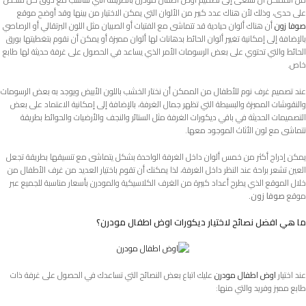
على حدى، وذلك لأن هناك عدد كبير من الألوان التي يمكن الاختيار من بينها وقد أوضح موقع
صوفا زون
أن هناك ألوان حيادية قد تتماشى مع الفتيات أو الصبيان مثل اللون البرتقالي أو الرصاصي
بالإضافة إلى إمكانية تغيير ألوان الحائط بدهانات لها ألوان مميزة أو يمكن أن نقوم بتغطيتها بورق
الحائط والتي تحتوي على بعض الرسومات الأمر الذي يساعد في الحصول على غرفة حديثة لها طابع
خاص.
عند تصميم غرف نوم للأطفال من الممكن أن نختار الخشب باللون الأبيض ويوجد به بعض الرسومات
والنقوشات المميزة والبسيطة التي تظهر جمال الغرفة، بالإضافة إلى إمكانية الاعتماد على بعض
التصميمات الحديثة في باقي ديكورات الغرفة مثل الستائر والنجف والأرضيات والحوائط بطريقة
تتماشى مع لون الأثاث الموجود معها.
يمكن إدراج أكثر من خمس ألوان داخل الغرفة الواحدة بشكل يتماشى مع تنسيقها بطريقة تجعل
العين تشعر براحة عند النظر داخل الغرفة، لذا يمكنك أن تقوم باختيار العديد من غرف الأطفال من
خلال الموقع الذي يطرح أعداد كبيرة من الغرف الكلاسيكية والمودرن بأسعار مناسبة للجميع عبر
موقع
صوفا زون.
ما هي افضل نصائح لاختيار ديكورات اوض اطفال مودرن؟
عند اختيار
اوض اطفال مودرن
عليك اتباع بعض النصائح التي تساعدك في الحصول على غرفة ذات
طابع مميز وفريد والتي منها: