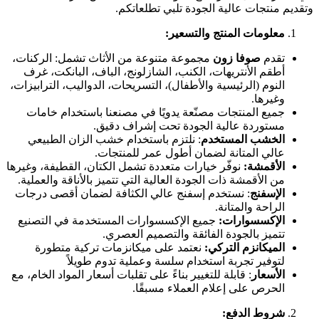
وتقديم منتجات عالية الجودة تلبي تطلعاتكم.
معلومات المنتج والتسعير
:
تقدم
صوفا زون
مجموعة متنوعة من الأثاث تشمل: الركنات،
أطقم الأنتريهات، الكنب، الشازلونج، الباف، البانكت، غرف
النوم (الرئيسية والأطفال)، التسريحات، الدواليب، الترابيزات،
وغيرها.
جميع المنتجات مصنّعة يدويًا في مصنعنا باستخدام خامات
مستوردة عالية الجودة تحت إشراف دقيق.
الخشب المستخدم
: نلتزم باستخدام خشب الزان الطبيعي
عالي المتانة لضمان أطول عمر للمنتجات.
الأقمشة:
نوفّر خيارات متعددة تشمل الكتان، القطيفة، وغيرها
من الأقمشة ذات الجودة العالية التي تتميز بالأناقة والعملية.
الإسفنج
: نستخدم إسفنج عالي الكثافة لضمان أقصى درجات
الراحة والمتانة.
الإكسسوارات:
جميع الإكسسوارات المستخدمة في التصنيع
تتميز بالجودة الفائقة والتصميم العصري.
الميكانزم التركي:
نعتمد على ميكانزمات تركية متطورة
لتوفير تجربة استخدام سلسة وعملية تدوم طويلاً
الأسعار
: قابلة للتغيير بناءً على تقلبات أسعار المواد الخام، مع
الحرص على إعلام العملاء مسبقًا.
شروط الدفع
: