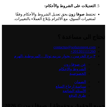
التعديلات على الشروط والأحكام
:
تحتفظ
صوفا زون
بحق تعديل الشروط والأحكام وفقًا
لمتغيرات السوق، مع الالتزام بإبلاغ العملاء بالتغييرات.
تحتاج الى مساعدة ؟
contactus@sofazoneeg.com
201201111260+
٣ برج الحرمين - بجوار بنزينه توتال - المريوطية -الهرم
عن صوفا زون
الشروط والاحكام
الخصوصية
الضمان
سياسة ارجاع السلع
الأسئلة الشائعة
طرق الدفع
جميع الحقوق محفوظة لـ صوفا زون © 2026