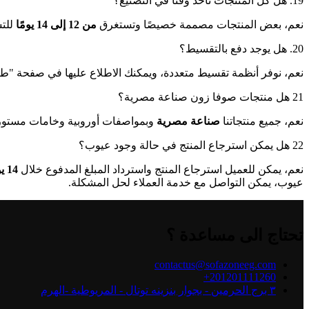
19. هل كل المنتجات تأخذ وقتًا في التصنيع؟
نعم، بعض المنتجات مصممة خصيصًا وتستغرق
من 12 إلى 14 يومًا
للتس
20. هل يوجد دفع بالتقسيط؟
نعم، نوفر أنظمة تقسيط متعددة، ويمكنك الاطلاع عليها في صفحة "طر
21 هل منتجات صوفا زون صناعة مصرية؟
نعم، جميع منتجاتنا
صناعة مصرية
وبمواصفات أوروبية وخامات مستور
22 هل يمكن استرجاع المنتج في حالة وجود عيوب؟
نعم، يمكن للعميل استرجاع المنتج واسترداد المبلغ المدفوع خلال
14
ي
عيوب، يمكن التواصل مع خدمة العملاء لحل المشكلة.
تحتاج الى مساعدة ؟
contactus@sofazoneeg.com
201201111260+
٣ برج الحرمين - بجوار بنزينه توتال - المريوطية -الهرم