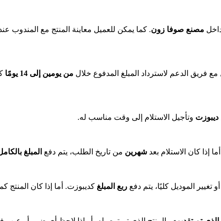
داخل
مصنع صوفا زون
. كما يمكن للعميل معاينة المنتج مع المندوب عند 
ل مع فريق الدعم لاسترداد المبلغ المدفوع خلال
من يومين إلى 14 يومًا
كح
ديبوزت
وتأجيل الاستلام إلى وقت مناسب له.
ا إذا كان الاستلام بعد
شهرين
من تاريخ الطلب، يتم دفع
المبلغ بالكامل
غيير الموديل كليًا، يتم دفع
ربع المبلغ
كديبوزت. أما إذا كان المنتج كم
الذي تم تقديمه
والمنتج الذي تم توصيله، أو إذا لاحظ أي ضرر أو عيب ف